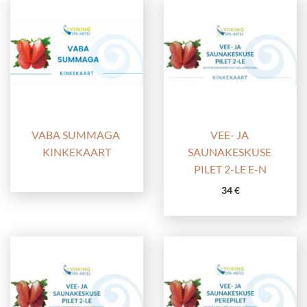
59 €.
54 €.
72 €.
67 €.
VABA SUMMAGA 
VEE- JA 
KINKEKAART
SAUNAKESKUSE 
PILET 2-LE E-N
34
€