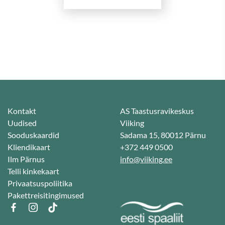
hind
hind
oli:
on:
45 €.
39 €.
Kontakt
AS Taastusravikeskus
Uudised
Viiking
Sooduskaardid
Sadama 15, 80012 Pärnu
Kliendikaart
+372 449 0500
Ilm Pärnus
info@viiking.ee
Telli kinkekaart
Privaatsuspoliitika
Pakettreisitingimused