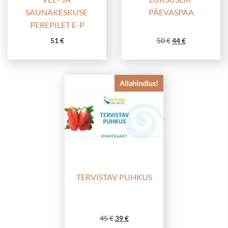
SAUNAKESKUSE 
PÄEVASPAA
PEREPILET E-P
Algne
Praegune
51
€
50
€
44
€
hind
hind
oli:
on:
50 €.
44 €.
Allahindlus!
TERVISTAV PUHKUS
Algne
Praegune
45
€
39
€