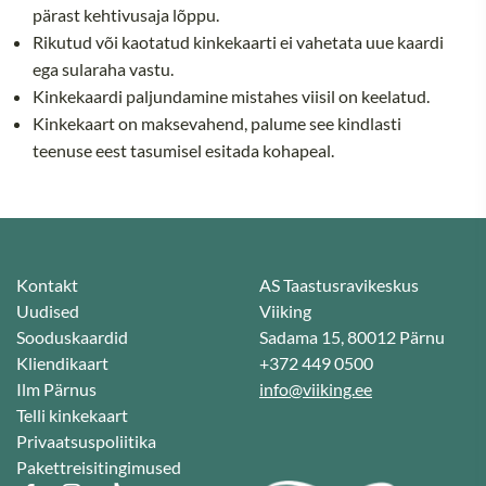
pärast kehtivusaja lõppu.
Rikutud või kaotatud kinkekaarti ei vahetata uue kaardi
ega sularaha vastu.
Kinkekaardi paljundamine mistahes viisil on keelatud.
Kinkekaart on maksevahend, palume see kindlasti
teenuse eest tasumisel esitada kohapeal.
Kontakt
AS Taastusravikeskus
Uudised
Viiking
Sooduskaardid
Sadama 15, 80012 Pärnu
Kliendikaart
+372 449 0500
Ilm Pärnus
info@viiking.ee
Telli kinkekaart
Privaatsuspoliitika
Pakettreisitingimused