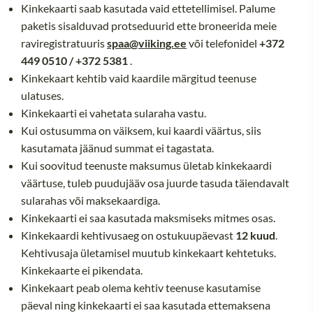
Kinkekaarti saab kasutada vaid ettetellimisel. Palume
paketis sisalduvad protseduurid ette broneerida meie
raviregistratuuris
spaa@viiking.ee
või telefonidel
+372
449 0510 / +372 5381
.
Kinkekaart kehtib vaid kaardile märgitud teenuse
ulatuses.
Kinkekaarti ei vahetata sularaha vastu.
Kui ostusumma on väiksem, kui kaardi väärtus, siis
kasutamata jäänud summat ei tagastata.
Kui soovitud teenuste maksumus ületab kinkekaardi
väärtuse, tuleb puudujääv osa juurde tasuda täiendavalt
sularahas või maksekaardiga.
Kinkekaarti ei saa kasutada maksmiseks mitmes osas.
Kinkekaardi kehtivusaeg on ostukuupäevast
12 kuud
.
Kehtivusaja ületamisel muutub kinkekaart kehtetuks.
Kinkekaarte ei pikendata.
Kinkekaart peab olema kehtiv teenuse kasutamise
päeval ning kinkekaarti ei saa kasutada ettemaksena