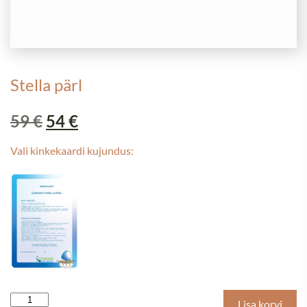
Stella pärl
Algne
Praegune
59
€
54
€
hind
hind
Vali kinkekaardi kujundus:
oli:
on:
59 €.
54 €.
Stella
Lisa korvi