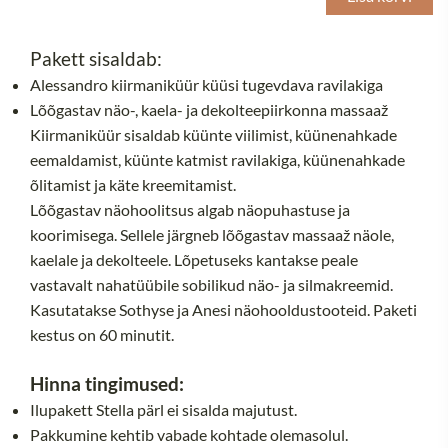
pärl
kogus
Pakett sisaldab:
Alessandro kiirmaniküür küüsi tugevdava ravilakiga
Lõõgastav näo-, kaela- ja dekolteepiirkonna massaaž
Kiirmaniküür sisaldab küünte viilimist, küünenahkade
eemaldamist, küünte katmist ravilakiga, küünenahkade
õlitamist ja käte kreemitamist.
Lõõgastav näohoolitsus algab näopuhastuse ja
koorimisega. Sellele järgneb lõõgastav massaaž näole,
kaelale ja dekolteele. Lõpetuseks kantakse peale
vastavalt nahatüübile sobilikud näo- ja silmakreemid.
Kasutatakse Sothyse ja Anesi näohooldustooteid. Paketi
kestus on 60 minutit.
Hinna tingimused:
Ilupakett Stella pärl ei sisalda majutust.
Pakkumine kehtib vabade kohtade olemasolul.