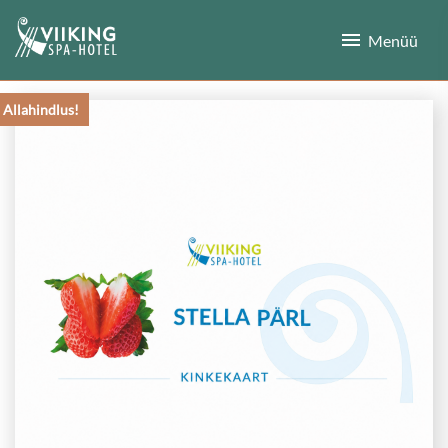
menu
Menüü
Allahindlus!